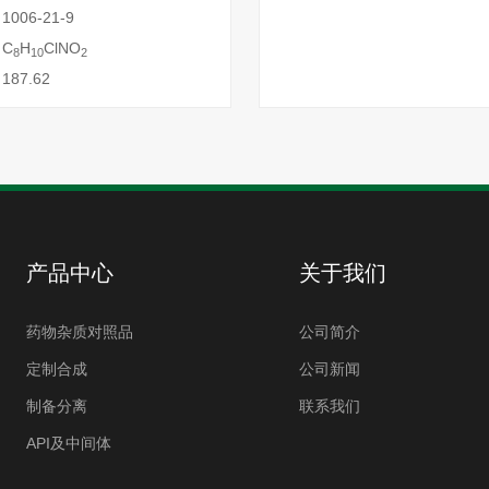
006-21-9
C
H
ClNO
8
10
2
87.62
产品中心
关于我们
药物杂质对照品
公司简介
定制合成
公司新闻
制备分离
联系我们
API及中间体