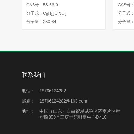
CAS号：58-56-0
CAS号：1
分子式：C
H
ClNO
分子式：
8
12
3
分子量：250.64
分子量：1
联系我们
电话：
18766124282
邮箱：
18766124282@163.com
地址：
中国（山东）自由贸易试验区济南片区舜
华路359号三庆世纪财富中心D418