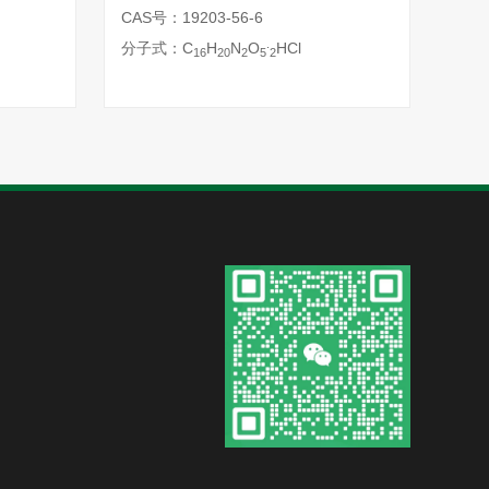
CAS号：19203-56-6
CAS
.
分子式：C
H
N
O
HCl
分子
16
20
2
5
2