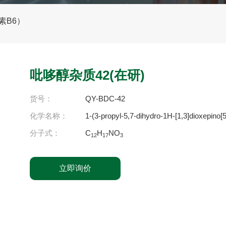
素B6）
吡哆醇杂质42(在研)
货号：
QY-BDC-42
化学名称：
1-(3-propyl-5,7-dihydro-1H-[1,3]dioxepino[5
分子式：
C
H
NO
12
17
3
立即询价