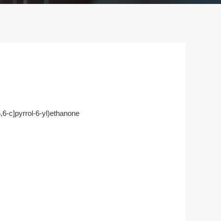
,6-c]pyrrol-6-yl)ethanone