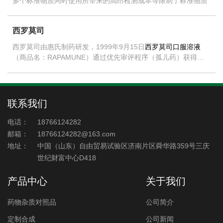
多个标准物质同时使用所带来的高昂检测成本等限制了标准物质
的实际应用。为解决这一问题，替代方法应运而生，高效液相色
该方法最初主要用于HPLC有关物质检查时对于特定杂质的定
谱(HPLC)校正因子法便是其中之一。
量，进而又逐渐用于中药多指标含量的测定，发展至今已经成为
西罗莫司
一项成熟的分析方法。目前，国内外有关校正因子在测定和应用
方面鲜有详细的指导原则发表，因此本文综述了近年来国内外相
西罗莫司由惠氏制药研发，1999年9月15日
西罗莫司口服溶液
关领域的研究进展，以期总结出校正因子在测定和应用方面的一
（商品名：RAPAMUNE）通过优先审评程序（孤儿药）获得
些规律和存在的问题，给企业提供更多的参考依据。
FDA授权。
联系我们
电话：
18766124282
邮箱：
18766124282@163.com
地址：
中国（山东）自由贸易试验区济南片区舜华路359号三庆
世纪财富中心D418
产品中心
关于我们
药物杂质对照品
公司简介
定制合成
公司新闻